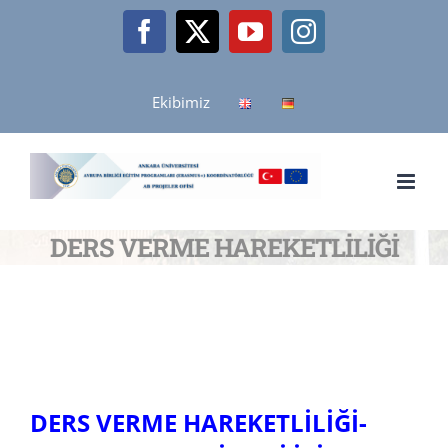
Skip
Facebook
X
YouTube
Instagram
to
content
Ekibimiz
DERS VERME HAREKETLİLİĞİ
DERS VERME HAREKETLİLİĞİ-