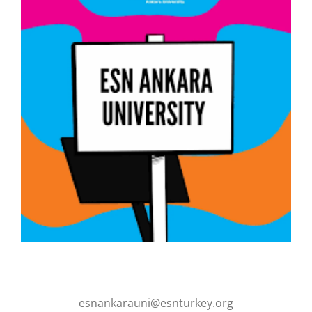
esnankarauni@esnturkey.org